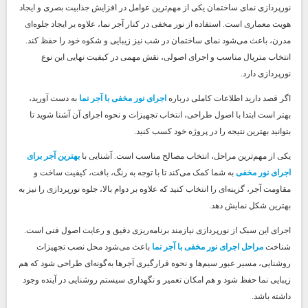
نورپردازی نمای ساختمان یکی از مهم‌ترین عوامل در افزایش جذابیت بصری و ایجاد
هویت معماری است. استفاده از نور مخفی در کنار آجر نما، علاوه بر ایجاد جلوه‌ای
مدرن، باعث می‌شود نمای ساختمان در شب نیز زیبایی و شکوه خود را حفظ کند.
انتخاب متریال مناسب و اجرای اصولی، نقش مهمی در کیفیت نهایی این نوع
نورپردازی دارد.
اگر قصد دارید اطلاعات کاملی درباره
اجرای نور مخفی با آجر نما
به دست آورید،
بهتر است ابتدا با اصول طراحی، انتخاب تجهیزات و نحوه اجرای آن آشنا شوید تا
بتوانید بهترین نتیجه را در پروژه خود کسب کنید.
یکی از مهم‌ترین مراحل، انتخاب مصالح مناسب است. آشنایی با
بهترین آجر برای
اجرای نور مخفی
به شما کمک می‌کند تا با توجه به رنگ، بافت، کیفیت ساخت و
مقاومت آجر، گزینه‌ای را انتخاب کنید که علاوه بر دوام بالا، جلوه نورپردازی را نیز به
بهترین شکل نمایش دهد.
اجرای این سبک از نورپردازی نیازمند برنامه‌ریزی دقیق و رعایت اصول فنی است.
شناخت
مراحل اجرای نور مخفی با آجر نما
باعث می‌شود محل نصب تجهیزات
روشنایی، مسیر عبور سیم‌ها و نحوه قرارگیری آجرها به‌گونه‌ای طراحی شود که هم
زیبایی نما حفظ شود و هم امکان تعمیر و نگهداری سیستم روشنایی در آینده وجود
داشته باشد.