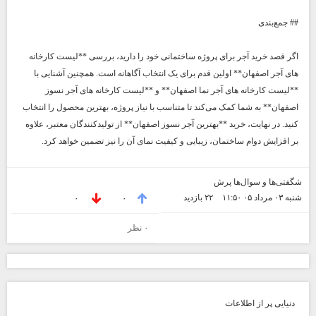
## جمع‌بندی
اگر قصد خرید آجر برای پروژه ساختمانی خود را دارید، بررسی **لیست کارخانه
های آجر اصفهان** اولین قدم برای یک انتخاب آگاهانه است. همچنین آشنایی با
**لیست کارخانه های آجر نما اصفهان** و **لیست کارخانه های آجر نسوز
اصفهان** به شما کمک می‌کند تا متناسب با نیاز پروژه، بهترین محصول را انتخاب
کنید. در نهایت، خرید **بهترین آجر نسوز اصفهان** از تولیدکنندگان معتبر، علاوه
بر افزایش دوام ساختمان، زیبایی و کیفیت نمای آن را نیز تضمین خواهد کرد.
شگفتی‌ها و سوال‌ها پرش
شنبه ۰۳ مرداد ۰۵ ۱۱:۵۰
۲۲ بازديد
۰
۰
۰ نظر
دنیایی پر از اطلاعات