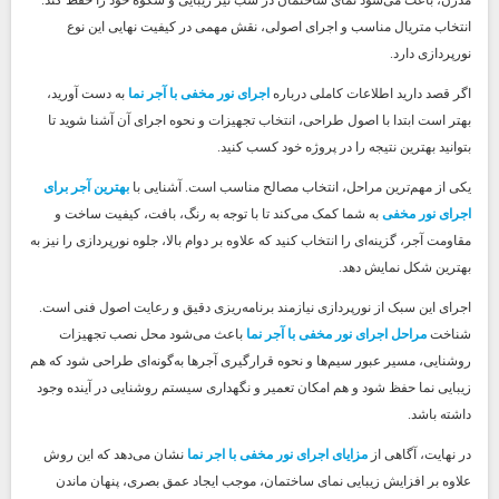
انتخاب متریال مناسب و اجرای اصولی، نقش مهمی در کیفیت نهایی این نوع
نورپردازی دارد.
اگر قصد دارید اطلاعات کاملی درباره
اجرای نور مخفی با آجر نما
به دست آورید،
بهتر است ابتدا با اصول طراحی، انتخاب تجهیزات و نحوه اجرای آن آشنا شوید تا
بتوانید بهترین نتیجه را در پروژه خود کسب کنید.
یکی از مهم‌ترین مراحل، انتخاب مصالح مناسب است. آشنایی با
بهترین آجر برای
اجرای نور مخفی
به شما کمک می‌کند تا با توجه به رنگ، بافت، کیفیت ساخت و
مقاومت آجر، گزینه‌ای را انتخاب کنید که علاوه بر دوام بالا، جلوه نورپردازی را نیز به
بهترین شکل نمایش دهد.
اجرای این سبک از نورپردازی نیازمند برنامه‌ریزی دقیق و رعایت اصول فنی است.
شناخت
مراحل اجرای نور مخفی با آجر نما
باعث می‌شود محل نصب تجهیزات
روشنایی، مسیر عبور سیم‌ها و نحوه قرارگیری آجرها به‌گونه‌ای طراحی شود که هم
زیبایی نما حفظ شود و هم امکان تعمیر و نگهداری سیستم روشنایی در آینده وجود
داشته باشد.
در نهایت، آگاهی از
مزایای اجرای نور مخفی با اجر نما
نشان می‌دهد که این روش
علاوه بر افزایش زیبایی نمای ساختمان، موجب ایجاد عمق بصری، پنهان ماندن