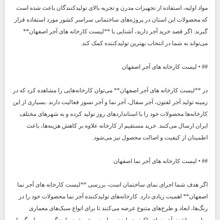
مواد اولیه، استفاده از تجهیزات مدرن و تجربه بالای تولیدکنندگان باعث شده است
که محصولات این استان در پروژه‌های ساختمانی سراسر کشور مورد استفاده قرار
گیرند. اگر قصد خرید آجر دارید، آشنایی با **لیست کارخانه های آجر اصفهان**
می‌تواند به شما در انتخاب بهترین تولیدکننده کمک کند.
## • لیست کارخانه های آجر اصفهان
در **لیست کارخانه های آجر اصفهان** می‌توان کارخانه‌هایی را مشاهده کرد که در
زمینه تولید آجر لفتون، آجر سفال، آجر نما و آجر نسوز فعالیت دارند. بسیاری از این
کارخانه‌ها محصولات خود را با استانداردهای روز تولید کرده و به شهرهای مختلف
ایران ارسال می‌کنند. خرید مستقیم از کارخانه علاوه بر کاهش هزینه‌ها، باعث
اطمینان از کیفیت و اصالت محصول نیز می‌شود.
## • لیست کارخانه های آجر نما اصفهان
اگر هدف شما اجرای نمای ساختمان است، بررسی **لیست کارخانه های آجر نما
اصفهان** اهمیت زیادی دارد. کارخانه‌های تولیدکننده آجر نما محصولات خود را در
رنگ‌ها، ابعاد و طرح‌های متنوع عرضه می‌کنند تا برای انواع سبک‌های معماری
مناسب باشند. آجر نمای باکیفیت باید در برابر نور خورشید، بارندگی، سرما و گرما