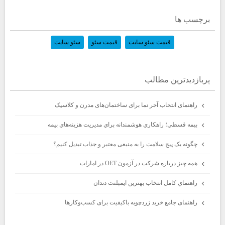
برچسب ها
قیمت سئو سایت
قیمت سئو
سئو سایت
پربازديدترين مطالب
راهنمای انتخاب آجر نما برای ساختمان‌های مدرن و کلاسیک
بيمه قسطي؛ راهكاري هوشمندانه براي مديريت هزينه‌هاي بيمه
چگونه یک پیج سلامت را به منبعی معتبر و جذاب تبدیل کنیم؟
همه چیز درباره شرکت در آزمون OET در امارات
راهنماي كامل انتخاب بهترين ايمپلنت دندان
راهنمای جامع خرید زردچوبه باکیفیت برای کسب‌وکارها