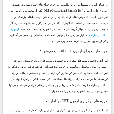
در دنیای امروز، تسلط بر زبان انگلیسی برای حرفه‌ای‌های حوزه سلامت اهمیت
ویژه‌ای دارد. آزمون OET (Occupational English Test) یکی از معتبرترین آزمون‌ها در
این حوزه است که مهارت‌های زبانی افراد را برای کار در محیط‌های پزشکی و
درمانی می‌سنجد. از آنجایی که آزمون OET در ایران برگزار نمی‌شود، بسیاری از
داوطلبان ایرانی به دنبال گزینه‌های مناسب در کشورهای همسایه هستند.
آزمون
OET در امارات
به دلیل نزدیکی جغرافیایی، امکانات استاندارد و دسترسی آسان،
یکی از محبوب‌ترین انتخاب‌ها محسوب می‌شود.
چرا امارات برای آزمون OET انتخاب می‌شود؟
امارات با داشتن شهرهای مدرن و پرجمعیت، مسیرهای پروازی متعدد و مراکز
رسمی آزمون، محیطی مناسب برای شرکت‌کنندگان فراهم کرده است. نزدیکی به
ایران باعث می‌شود که سفر کوتاه‌تر و کم‌هزینه‌تر باشد و همچنین دریافت ویزای
توریستی یا کوتاه‌مدت برای ایرانی‌ها نسبتاً ساده‌تر است. علاوه بر این، قبولی در
OET در امارات فرصت‌های شغلی زیادی برای کادر درمانی فراهم می‌کند و می‌تواند
مسیر مهاجرت به کشورهای دیگر را هم هموار کند.
حوزه های برگزاری آزمون OET در امارات
امارات چندین مرکز رسمی برای برگزاری این آزمون دارد که داوطلبان می‌توانند با