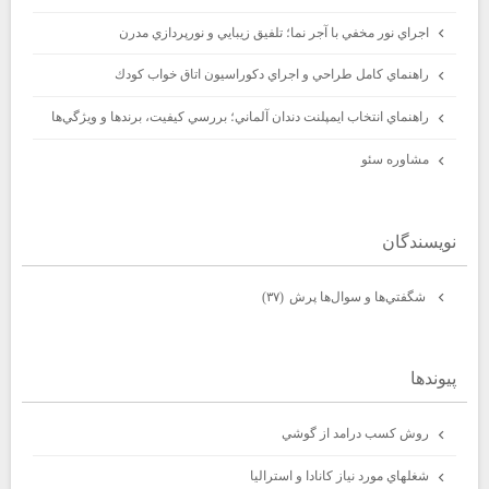
اجراي نور مخفي با آجر نما؛ تلفيق زيبايي و نورپردازي مدرن
راهنماي كامل طراحي و اجراي دكوراسيون اتاق خواب كودك
راهنماي انتخاب ايمپلنت دندان آلماني؛ بررسي كيفيت، برندها و ويژگي‌ها
مشاوره سئو
نويسندگان
شگفتي‌ها و سوال‌ها پرش
(۳۷)
پيوندها
روش كسب درامد از گوشي
شغلهاي مورد نياز كانادا و استراليا