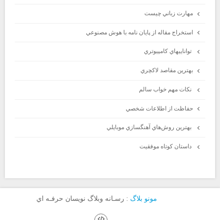
مهارت زباني چيست
استخراج مقاله از پايان نامه با هوش مصنوعي
تواناييهاي كامپيوتري
بهترين مقاصد لاكچري
نكات مهم خواب سالم
حفاظت از اطلاعات شخصي
بهترين روش‌هاي آهنگسازي موبايلي
داستان كوتاه موفقيت
مونو بلاگ
: رسـانه وبلاگ نويسان حرفـه اي